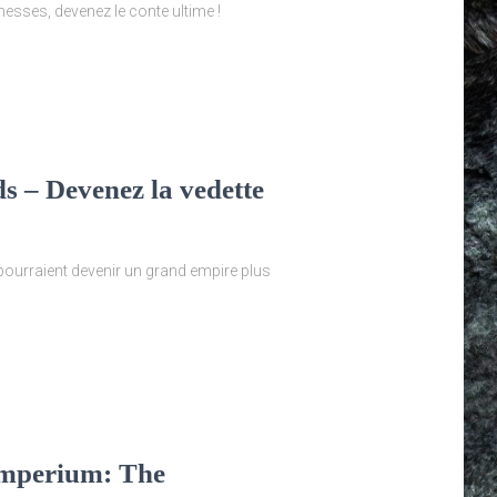
esses, devenez le conte ultime !
s – Devenez la vedette
ourraient devenir un grand empire plus
Imperium: The