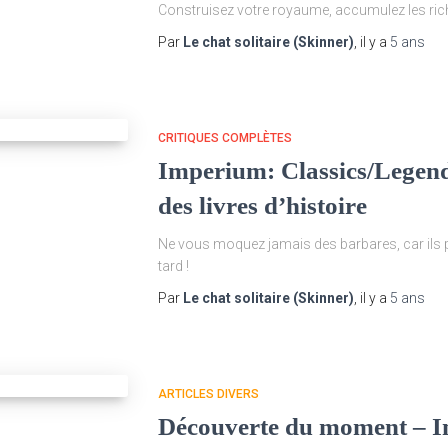
Construisez votre royaume, accumulez les rich
Par
Le chat solitaire (Skinner)
, il y a
5 ans
CRITIQUES COMPLÈTES
Imperium: Classics/Legend
des livres d’histoire
Ne vous moquez jamais des barbares, car ils p
tard !
Par
Le chat solitaire (Skinner)
, il y a
5 ans
ARTICLES DIVERS
Découverte du moment – 