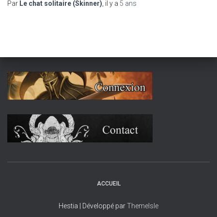
Par
Le chat solitaire (Skinner)
, il y a
5 ans
ACCUEIL
Hestia | Développé par
ThemeIsle