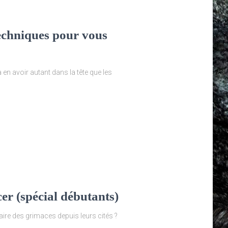
echniques pour vous
 en avoir autant dans la tête que les
er (spécial débutants)
aire des grimaces depuis leurs cités ?