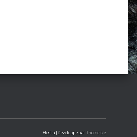
Hestia | Développé par
ThemeIsle