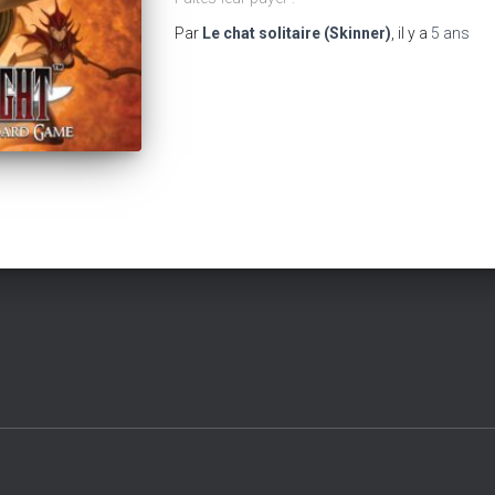
Par
Le chat solitaire (Skinner)
, il y a
5 ans