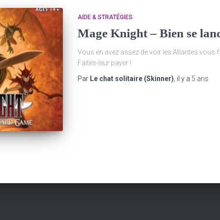
AIDE & STRATÉGIES
Mage Knight – Bien se lanc
Vous en avez assez de voir les Atlantes vous f
Faites-leur payer !
Par
Le chat solitaire (Skinner)
, il y a
5 ans