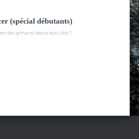
er (spécial débutants)
aire des grimaces depuis leurs cités ?